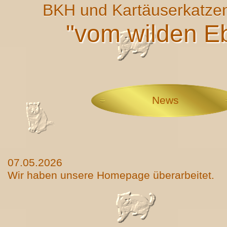
BKH und Kartäuserkatze
BKH und Kartäuserkatze
"vom wilden E
"vom wilden E
News
07.05.2026
Wir haben unsere Homepage überarbeitet.