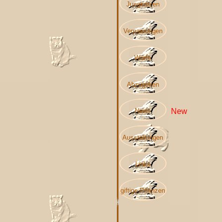
Jungkatzen
Verpaarungen
Würfe
Abzugeben
News
New
Ausstellungen
Links
giftige Pflanzen