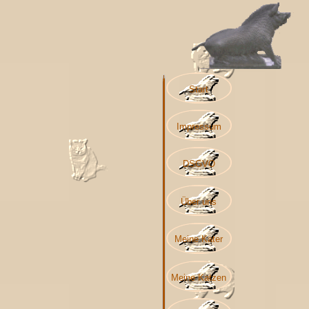
Start
Impressum
DSGVO
Über uns
Meine Kater
Meine Katzen